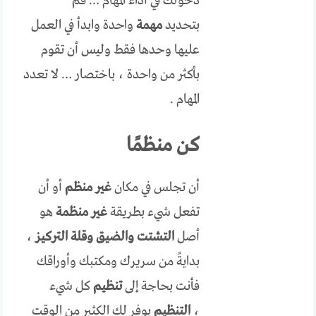
دخولك في أداء المهام … قم
بتحديد
مهمة
واحدة وابدأ في العمل
عليها وحدها فقط وليس أن تقوم
بأكثر من واحدة ، باختصار … لا تعدد
المهام .
كن منظمًا
أن تجلس في مكان
غير منظم
أو أن
تفعل شيء بطريقة
غير منظمة
هو
أصل
التشتت
والضيق وقلة التركيز
،
بدايةً من سريرك ومكتبك وأوراقك
فأنت بحاجة إلى
تنظيم
كل شيء
،
التنظيم
يوفر لك الكثير من الوقت