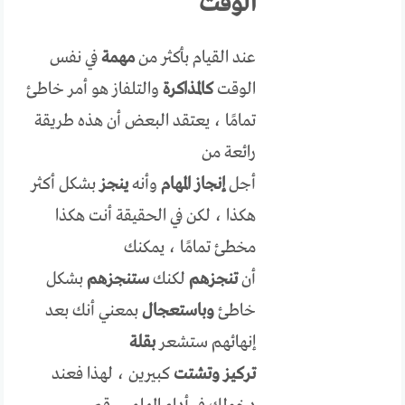
الوقت
عند القيام بأكثر من
مهمة
في نفس
الوقت
كالمذاكرة
والتلفاز هو أمر خاطئ
تمامًا ، يعتقد البعض أن هذه طريقة
رائعة من
أجل
إنجاز
المهام
وأنه
ينجز
بشكل أكثر
هكذا ، لكن في الحقيقة أنت هكذا
مخطئ تمامًا ، يمكنك
أن
تنجزهم
لكنك
ستنجزهم
بشكل
خاطئ
وباستعجال
بمعني أنك بعد
إنهائهم ستشعر
بقلة
تركيز
وتشتت
كبيرين ، لهذا فعند