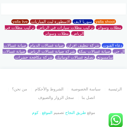
yalla shoot
سوريا لايف
الاسطورة لبث المباريات
yalla live
مظلات وسواتر
تركيب مظلات سيارات في الرياض
تركيب مظلات في
الرياض
مظلات وسواتر
دعاء القنوت
شركة تنظيف افران
صيانة غسالات الدمام
صيانة غسالات
ال جي
صيانة غسالات بمكة
شركة صيانة غسالات الرياض
صيانة غسالات
سامسونج
تصليح غسالات اتوماتيك
شركة مكافحة حشرات
الرئيسية
سياسة الخصوصية
الشروط والأحكام
من نحن؟
اتصل بنا
سجل الزوار والضيوف
موقع
طريق النجاح
تصميم
الموقع . كوم