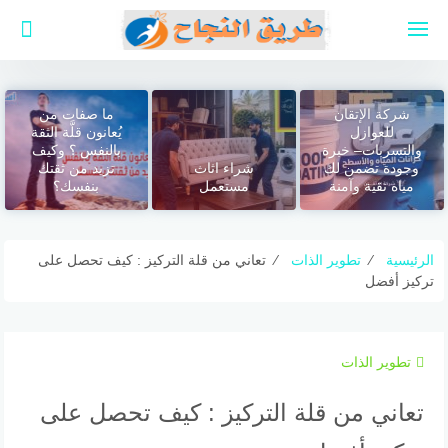
لتجاوز
لى
لمحتوى
شركة الإتقان
ما صفات من
للعوازل
يُعانون قلَّة الثقة
والتسربات– خبرة
بالنفس ؟ وكيف
وجودة تضمن لك
شراء اثاث
تزيد من ثقتك
مياه نقية وآمنة
مستعمل
بنفسك؟
الرئيسية
⁄
تطوير الذات
⁄
تعاني من قلة التركيز : كيف تحصل على
تركيز أفضل
تطوير الذات
تعاني من قلة التركيز : كيف تحصل على