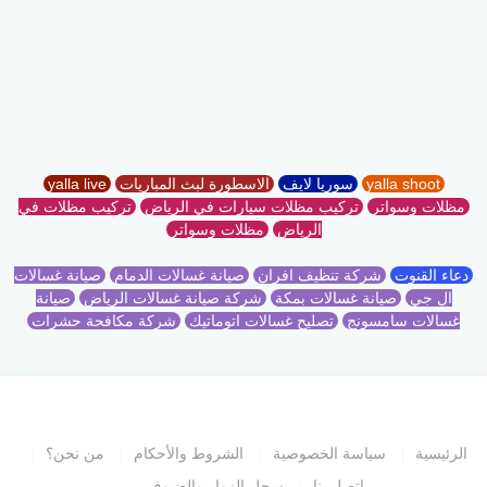
yalla shoot
سوريا لايف
الاسطورة لبث المباريات
yalla live
مظلات وسواتر
تركيب مظلات سيارات في الرياض
تركيب مظلات في
الرياض
مظلات وسواتر
دعاء القنوت
شركة تنظيف افران
صيانة غسالات الدمام
صيانة غسالات
ال جي
صيانة غسالات بمكة
شركة صيانة غسالات الرياض
صيانة
غسالات سامسونج
تصليح غسالات اتوماتيك
شركة مكافحة حشرات
الرئيسية
سياسة الخصوصية
الشروط والأحكام
من نحن؟
اتصل بنا
سجل الزوار والضيوف