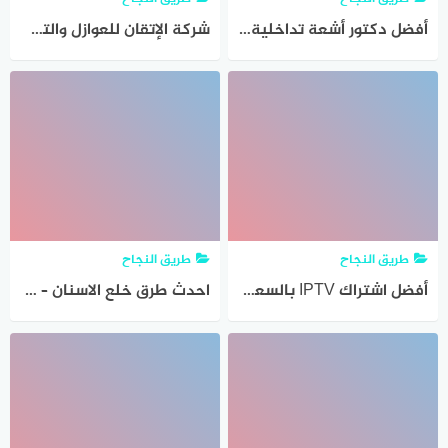
أفضل دكتور أشعة تداخلية | كيف تساعد القسطرة العلاجية في علاج الأورام بالأشعة التداخلية بدون تدخل جراحي
شركة الإتقان للعوازل والتسربات– خبرة وجودة تضمن لك مياه نقية وآمنة
طريق النجاح
طريق النجاح
أفضل اشتراك IPTV بالسعودية لمشاهدة القنوات العالمية بدون تقطيع
احدث طرق خلع الاسنان – دليلك الكامل لعلاج آمن وبدون ألم من مركز الدكتور عمار لطب الأسنان بالمنصورة