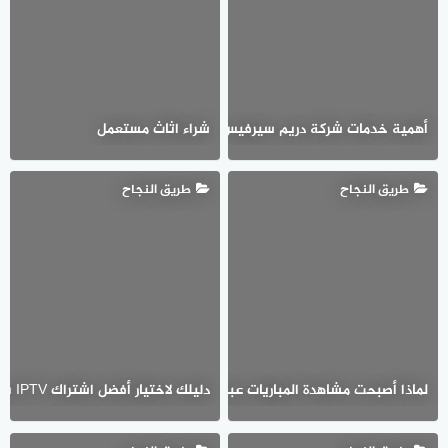
شراء اثاث مستعمل
أهمية خدمات شركة دريم سيرفيس | كيف تساهم الخدمات المتخصصة في رفع
طريق النجاح
طريق النجاح
دليلك لاختيار أفضل اشتراك IPTV بين سمارترز وهولك وفالكون
لماذا أصبحت مشاهدة المباريات عبر الإنترنت جزءًا من الحياة اليومية لعشاق