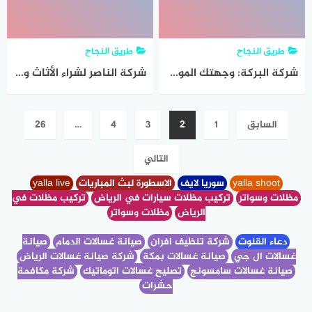
طريق النجاح
طريق النجاح
شركة البركة: وجهتك الموثوقة لـ شراء اثاث مستعمل بالرياض بأسعار مجزية وخدمة احترافية
شركة الناصر لشراء الأثاث والمكيفات المستعملة بالرياض – خبرة وجودة تليق بثقتكم
Posts
السابق
1
2
3
4
…
26
pagination
التالي
yalla shoot
سوريا لايف
الاسطورة لبث المباريات
yalla live
مظلات وسواتر
تركيب مظلات سيارات في الرياض
تركيب مظلات في
الرياض
مظلات وسواتر
دعاء القنوت
شركة تنظيف افران
صيانة غسالات الدمام
صيانة
غسالات ال جي
صيانة غسالات بمكة
شركة صيانة غسالات الرياض
صيانة غسالات سامسونج
تصليح غسالات اتوماتيك
شركة مكافحة
حشرات