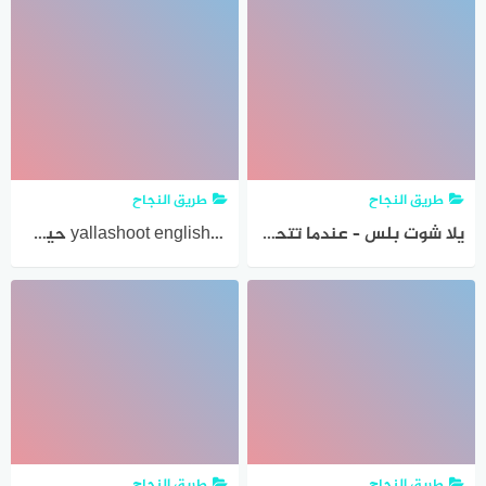
طريق النجاح
طريق النجاح
يلا شوت بلس – عندما تتحول متابعة كرة القدم إلى تجربة ذكية
yallashoot english… ‎ حين يتجاوز يلا شوت حدود اللغة
طريق النجاح
طريق النجاح