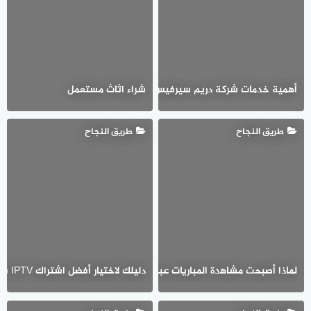
شراء اثاث مستعمل
أهمية خدمات شركة دريم سيرفيس | كيف تساهم الخدمات المتخصصة في رفع
طريق النجاح
طريق النجاح
دليلك لاختيار أفضل اشتراك IPTV بين سمارترز وهولك وفالكون
لماذا أصبحت مشاهدة المباريات عبر الإنترنت جزءًا من الحياة اليومية لعشاق