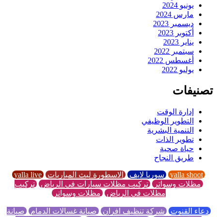
يونيو 2024
مارس 2024
ديسمبر 2023
أكتوبر 2023
يناير 2023
سبتمبر 2022
أغسطس 2022
يوليو 2022
تصنيفات
إدارة الوقت
التطوير الوظيفي
التنمية البشرية
تطوير الذات
حياة صحية
طريق النجاح
yalla shoot
سوريا لايف
الاسطورة لبث المباريات
yalla live
مظلات وسواتر
تركيب مظلات سيارات في الرياض
تركيب
مظلات في الرياض
مظلات وسواتر
دعاء القنوت
شركة تنظيف افران
صيانة غسالات الدمام
صيانة