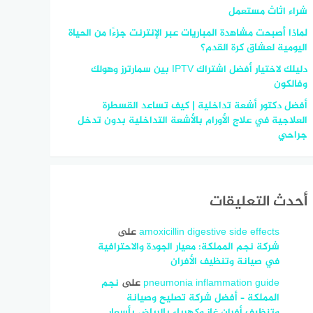
شراء اثاث مستعمل
لماذا أصبحت مشاهدة المباريات عبر الإنترنت جزءًا من الحياة
اليومية لعشاق كرة القدم؟
دليلك لاختيار أفضل اشتراك IPTV بين سمارترز وهولك
وفالكون
أفضل دكتور أشعة تداخلية | كيف تساعد القسطرة
العلاجية في علاج الأورام بالأشعة التداخلية بدون تدخل
جراحي
أحدث التعليقات
amoxicillin digestive side effects
على
شركة نجم المملكة: معيار الجودة والاحترافية
في صيانة وتنظيف الأفران
pneumonia inflammation guide
على
نجم
المملكة – أفضل شركة تصليح وصيانة
وتنظيف أفران غاز وكهرباء بالرياض بأسعار