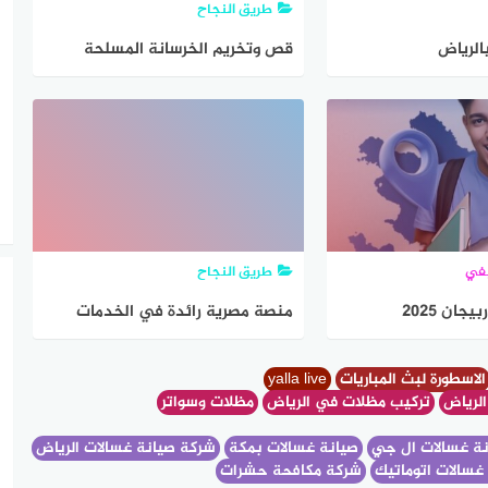
طريق النجاح
لرياض‏
قص وتخريم الخرسانة المسلحة
بدون تكسير في القاهرة والجيزة –
الحل الهندسي الأمثل لكل
مشاريعك
يفي
طريق النجاح
جان 2025
منصة مصرية رائدة في الخدمات
اللوجستية والوساطة التجارية
لاسطورة لبث المباريات
yalla live
الرياض
تركيب مظلات في الرياض
مظلات وسواتر
ة غسالات ال جي
صيانة غسالات بمكة
شركة صيانة غسالات الرياض
غسالات اتوماتيك
شركة مكافحة حشرات