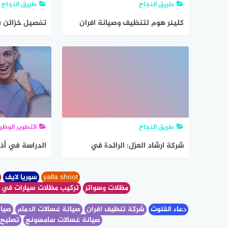
طريق النجاح
طريق النجاح
كلينر هوم لتنظيف وصيانة افران
تفصيل خزائن با
الغاز
طريق النجاح
التطوير الوظ
شركة ارشاد العزل: الرائدة في
الدراسة في أذربي
مكافحة الحشرات بجازان
yalla shoot
سوريا لايف
ا
مظلات وسواتر
تركيب مظلات سيارات في 
دعاء القنوت
شركة تنظيف افران
صيانة غسالات الدمام
صيان
صيانة غسالات سامسونج
تصليح 