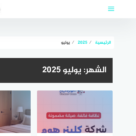
لتجاوز
لى
لمحتوى
الرئيسية
⁄
2025
⁄
يوليو
الشهر:
يوليو 2025