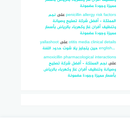
مميزة وجودة مضمونة
penicillin allergy risk factors
على
نجم
المملكة – أفضل شركة تصليح وصيانة
وتنظيف أفران غاز وكهرباء بالرياض بأسعار
مميزة وجودة مضمونة
otitis media clinical details
على
yallashoot
english… ‎ حين يتجاوز يلا شوت حدود اللغة
amoxicillin pharmacological interactions
على
نجم المملكة – أفضل شركة تصليح
وصيانة وتنظيف أفران غاز وكهرباء بالرياض
بأسعار مميزة وجودة مضمونة