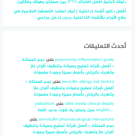
دليلك لاختيار أفضل اشتراك IPTV بين سمارترز وهولك وفالكون
أفضل دكتور أشعة تداخلية | كيف تساعد القسطرة العلاجية في
علاج الأورام بالأشعة التداخلية بدون تدخل جراحي
أحدث التعليقات
pneumonia inflammation guide
على
نجم المملكة
– أفضل شركة تصليح وصيانة وتنظيف أفران غاز
وكهرباء بالرياض بأسعار مميزة وجودة مضمونة
penicillin allergy risk factors
على
نجم المملكة –
أفضل شركة تصليح وصيانة وتنظيف أفران غاز
وكهرباء بالرياض بأسعار مميزة وجودة مضمونة
otitis media clinical details
على
yallashoot
english… ‎ حين يتجاوز يلا شوت حدود اللغة
amoxicillin pharmacological interactions
على
نجم المملكة – أفضل شركة تصليح وصيانة وتنظيف
أفران غاز وكهرباء بالرياض بأسعار مميزة وجودة