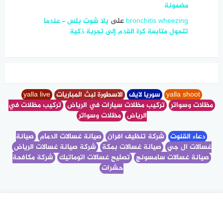
مضمونة
bronchitis wheezing
على
يلا شوت بلس – عندما
تتحول متابعة كرة القدم إلى تجربة ذكية
yalla shoot
سوريا لايف
الاسطورة لبث المباريات
yalla live
مظلات وسواتر
تركيب مظلات سيارات في الرياض
تركيب مظلات في
الرياض
مظلات وسواتر
دعاء القنوت
شركة تنظيف افران
صيانة غسالات الدمام
صيانة
غسالات ال جي
صيانة غسالات بمكة
شركة صيانة غسالات الرياض
صيانة غسالات سامسونج
تصليح غسالات اتوماتيك
شركة مكافحة
حشرات