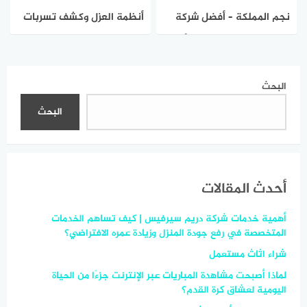
نجم المملكة – أفضل شركة
أنظمة العزل وكشف تسربات
تصليح وصيانة وتنظيف أفران
المياه بالمملكة من شركة
غاز وكهرباء بالرياض بأسعار
كيان الجنوب
مميزة وجودة مضمونة
البحث
البحث
أحدث المقالات
أهمية خدمات شركة دريم سيرفيس | كيف تساهم الخدمات
المتخصصة في رفع جودة المنزل وزيادة عمره الافتراضي؟
شراء اثاث مستعمل
لماذا أصبحت مشاهدة المباريات عبر الإنترنت جزءًا من الحياة
اليومية لعشاق كرة القدم؟