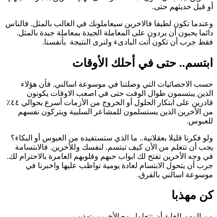
أو قبل حديثهم حتى.
وعندما تكون لطيفا فالاخرين سيعاملونك في الغالب بالمثل. فالناس
دائما يحبون أن يردون على المعاملة الجيدة بمعاملة جيدة بالمثل.
فقط جرب أن تكون أنت البادىء ولنرى النتيجة بأنفسنا.
ابتسم.. حتى في أحلك الأوقات
حسب الاحصائيات التي وصلتنا في موسوعة اسالني. فأن هؤلاء
الذين يبتسمون طوال الوقت حتى في اصعب الاوقات يكونون
قادرين على ابتكار الحلول أو الخروج من الأزمات أسرع بحوالي ٤٤٪
من الأخرين الذين يستسلمون للمشاعر السلبية ويتركون نفسهم
للعبوس.
ولو فكرنا قليلا بعقلانية.. ما الذي ستستفيده من العبوس أو البكاء؟
يجب أن تتعلم من الأن كيف تبتسم. لنفسك وللأخرين. فالابتسامة
في وجه الأخرين تفتح لك ابواب حبهم وقلوبهم العامرة بالاحترام لك.
جرب أن يتحول الابتسام لعادة يومية تواظب عليها واخبرنا في
موسوعة اسالني بالفرق.
كن مهذبا
من المهم للغاية أن تتعامل مع الأخرين بتهذيب..