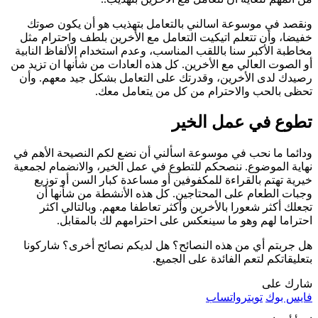
ونقصد في موسوعة اسالني بالتعامل بتهذيب هو أن يكون صوتك
خفيضا، وأن تتعلم اتيكيت التعامل مع الأخرين بلطف واحترام مثل
مخاطبة الأكبر سنا باللقب المناسب، وعدم استخدام الألفاظ النابية
أو الصوت العالي مع الأخرين. كل هذه العادات من شأنها ان تزيد من
رصيدك لدى الأخرين، وقدرتك على التعامل بشكل جيد معهم. وأن
تحظى بالحب والاحترام من كل من يتعامل معك.
تطوع في عمل الخير
ودائما ما نحب في موسوعة اسألني أن نضع لكم النصيحة الأهم في
نهاية الموضوع. ننصحكم للتطوع في عمل الخير، والانضمام لجمعية
خيرية تهتم بالقراءة للمكفوفين أو مساعدة كبار السن أو توزيع
وجبات الطعام على المحتاجين. كل هذه الأنشطة من شأنها أن
تجعلك أكثر شعورا بالأخرين وأكثر تعاطفا معهم. وبالتالي اكثر
احتراما لهم وهو ما سينعكس على احترامهم لك بالمقابل.
هل جربتم أي من هذه النصائح؟ هل لديكم نصائح أخرى؟ شاركونا
بتعليقاتكم لتعم الفائدة على الجميع.
شارك على
فايس بوك
تويتر
واتساب