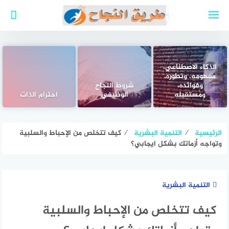
لتجاوز
لى
لمحتوى
الذكاء الاصطناعي،
مفهومه، وتطوره،
وفوائده،
شروط النجاح
ومُستقبله
الوظيفي
احترام الذات
الرئيسية
⁄
التنمية البشرية
⁄
كيف تتخلص من الإحباط والسلبية
وتواجه أزماتك بشكل ايجابي؟
التنمية البشرية
كيف تتخلص من الإحباط والسلبية