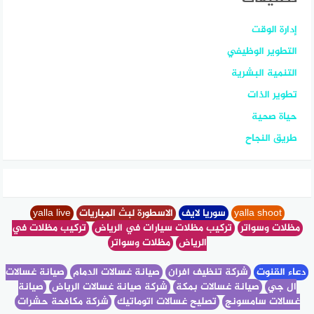
إدارة الوقت
التطوير الوظيفي
التنمية البشرية
تطوير الذات
حياة صحية
طريق النجاح
yalla shoot
سوريا لايف
الاسطورة لبث المباريات
yalla live
مظلات وسواتر
تركيب مظلات سيارات في الرياض
تركيب مظلات في
الرياض
مظلات وسواتر
دعاء القنوت
شركة تنظيف افران
صيانة غسالات الدمام
صيانة غسالات
ال جي
صيانة غسالات بمكة
شركة صيانة غسالات الرياض
صيانة
غسالات سامسونج
تصليح غسالات اتوماتيك
شركة مكافحة حشرات