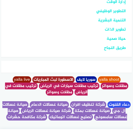
إدارة الوقت
التطوير الوظيفي
التنمية البشرية
تطوير الذات
حياة صحية
طريق النجاح
yalla shoot
سوريا لايف
الاسطورة لبث المباريات
yalla live
مظلات وسواتر
تركيب مظلات سيارات في الرياض
تركيب مظلات في
الرياض
مظلات وسواتر
دعاء القنوت
شركة تنظيف افران
صيانة غسالات الدمام
صيانة غسالات
ال جي
صيانة غسالات بمكة
شركة صيانة غسالات الرياض
صيانة
غسالات سامسونج
تصليح غسالات اتوماتيك
شركة مكافحة حشرات