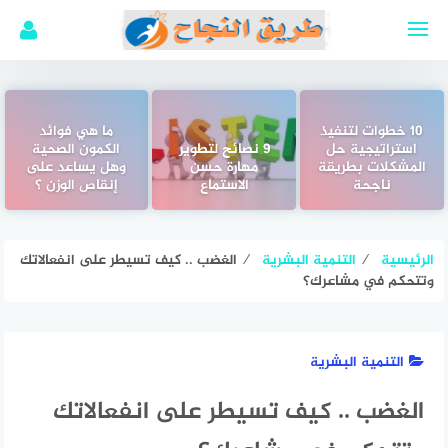
لتجاوز
لى
لمحتوى
10 خطوات لتنفيذ
ما هي فوائد
استراتيجية حل
9 نصائح لتطوير
الكمون الصحية
المشكلات بطريقة
مهارة حسن
وهل يساعد على
ناجحة
الاستماع
إنقاص الوزن ؟
الرئيسية
⁄
التنمية البشرية
⁄
الغضب .. كيف تسيطر على انفعالاتك
وتتحكم في مشاعرك؟
التنمية البشرية
الغضب .. كيف تسيطر على انفعالاتك