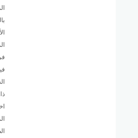
ال
بال
الأ
الم
في
في
الج
ذا
اخ
الم
ال