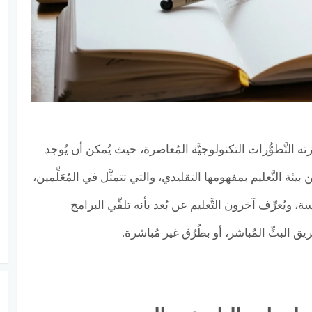
ه التَّطوُّرات التكنولوجيَّة المُعاصرة، حيث يُمكن أن يُوجد
 بيئة التَّعليم بمفهومها التقليدي، والتي تتمثَّل في المُعَلِّمين،
ِراسة، ويُعرِّف آخرون التَّعليم عن بُعد بأنه تلقِّي البرامج
طريق البثِّ المُباشر، أو بطُرُق غير مُباشرة.