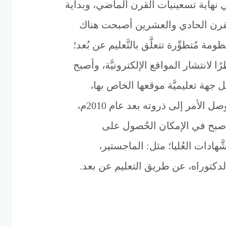
 نهاية تسعينيات القرن الماضي، وبداية
قرن الحادي والعشرين أصبحت هناك
ومة مُتطوِّرة تتعلَّق بالتَّعليم عن بُعد؛
ًا لانتشار المواقع الإلكترونيَّة، وأصبح
ل جهة تعليميَّة موقعها الخاص بها،
ووصل الأمر إلى ذروته بعد عام 2010م،
صبح في الإمكان الحُصول على
َّهادات العُليا؛ مثل: الماجستير،
لدكتوراه، عن طريق التعليم عن بعد.