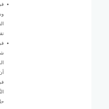
في
وس
ال
تقد
في
شب
الم
أن
في
ال
حلّ