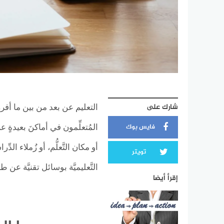
شارك على
التعليم عن بعد من بين ما أفرزت
فايس بوك
المُتعلِّمون في أماكنَ بعيدةٍ عن
أو مكان التَّعلُّم، أو زُملاء الدّ
تويتر
التَّعليميَّة بوسائل تقنيَّة عن 
إقرأ أيضا