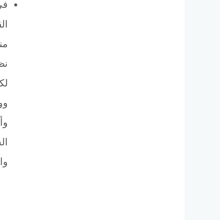
في
ال
منظ
نظر
لك
وأ
الش
وا