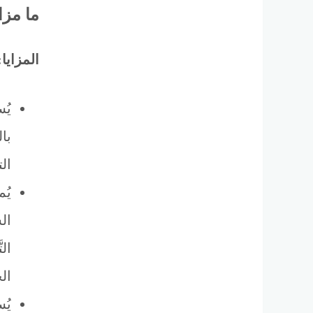
ما مزا
المزايا:
يُ
بال
الت
يُ
الس
الت
الج
يُ