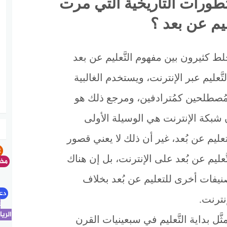
تطورات التاريخية التي مرت
ليم عن بعد ؟
لط كثيرون بين مفهوم التَّعليم عن بعد
تَّعليم عبر الإنترنت، ويستخدم الغالبية
مُصطلحين كمُترادفين، ومرجع ذلك هو
 شبكة الإنترنت هي الوسيلة الأولى
تعليم عن بُعد، غير أن ذلك لا يعني قصور
yalla shoot
َّعليم عن بُعد على الإنترنت، بل إن هناك
مظل
نيفات أخرى للتعليم عن بُعد بخلاف
دعا
نترنت.
غ
الري
ثَّل بداية التَّعليم في سبعينيات القرن