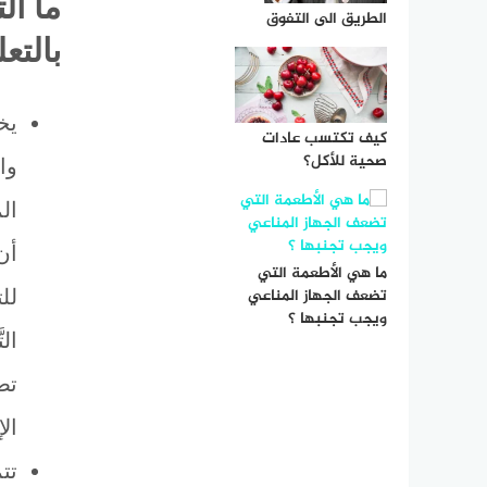
ما ال
الطريق الى التفوق
بالتع
يخ
كيف تكتسب عادات
صحية للأكل؟
وال
ال
أن
ما هي الأطعمة التي
تضعف الجهاز المناعي
لل
ويجب تجنبها ؟
الت
تص
الإ
تتم