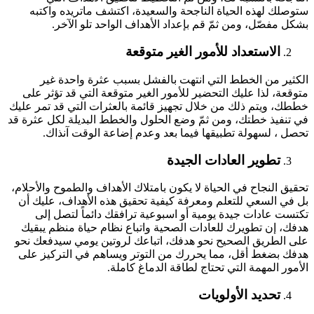
ستوصلك لهذه الحياة الناجحة والسعيدة، اكتشف ماتريده واكتبه
بشكل مفصّل، ومن ثمّ قم بإعداد الأهداف الواحد تلو الآخر.
الاستعداد للأمور الغير متوقعة
الكثير من الخطط التي انتهت بالفشل بسبب عثرة واحدة غير
متوقعة، لذا عليك التحضير للأمور الغير متوقعة التي قد تؤثر على
خططك، ويتم ذلك من خلال تجهيز قائمة بالعثرات التي قد تمر عليك
في تنفيذ خطتك، ومن ثمّ وضع الحلول والخطط البديلة لكل عثرة قد
تحصل ، لسهولة تطبيقها فيما بعد وعدم إضاعة الوقت آنذاك.
تطوير العادات الجيدة
تحقيق النجاح في الحياة لا يكون بامتلاك الأهداف والطموح والأحلام،
بل في السعي للتعلم ومعرفة كيفية تحقيق هذه الأهداف، عليك أن
تكتست عادات جيدة يومية أو اسبوعية ترافقك دائماً لتصل إلى
هدفك، إن تطويرك للعادات الصحية واتباع نظام حياة منظم يبقيك
على الطريق الصحيح نحو هدفك، اتباعك لروتين يومي سيدفعك نحو
هدفك بضغط أقل، مما يحررك من التوتر ويساهم في التركيز على
الأمور المهمة التي تحتاج لطاقة الدماغ كاملة.
تحديد الأولويات