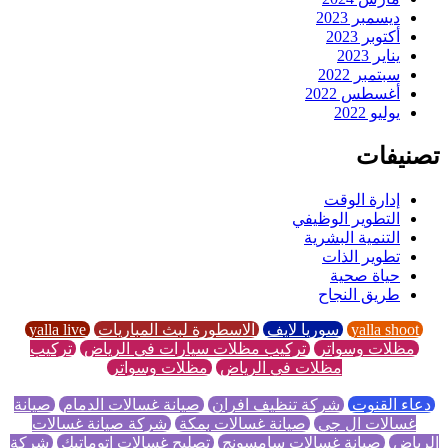
ديسمبر 2023
أكتوبر 2023
يناير 2023
سبتمبر 2022
أغسطس 2022
يوليو 2022
تصنيفات
إدارة الوقت
التطوير الوظيفي
التنمية البشرية
تطوير الذات
حياة صحية
طريق النجاح
yalla shoot
سوريا لايف
الاسطورة لبث المباريات
yalla live
مظلات وسواتر
تركيب مظلات سيارات في الرياض
تركيب
مظلات في الرياض
مظلات وسواتر
دعاء القنوت
شركة تنظيف افران
صيانة غسالات الدمام
صيانة
غسالات ال جي
صيانة غسالات بمكة
شركة صيانة غسالات
الرياض
صيانة غسالات سامسونج
تصليح غسالات اتوماتيك
شركة