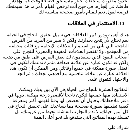
لحدود مقدرتك ستجعلك تختار مايستحق قضاء الوقت فيه وإهدار
طاقتك في إنجازه، في حين أنت ترفض القيام بأمر ما هذا سيمنحك
فرصة لقول نعم للقيام بأمور صحيحة مناسبة لك.
الاستثمار في العلاقات
هناك أهمية ودور كبير للعلاقات في سبيل تحقيق النجاح في الحياة،
نعم تحتاج لأن تنجح بجدارتك ولكن لا ضير من المزيد من الفرص
الناجحة التي تأتي من استثمار العلاقات الإيجابية مع فئات مختلفة
من المجتمع، ولا تقتصر العلاقات المفيدة والمعززة للنجاح على
أصحاب النفوذ الذين سيقدمون لك بعض الفرص على طبق من ذهب،
ولكن قد تكون عبارة عن علاقة صداقة مثمرة تدعمك لتكون في
أفضل صورة ممكنة في جميع أوقاتك، ومن الممكن أن تكون هذه
العلاقة عبارة عن علاقة تنافسية مع أحدهم، تجعلك دائم الجد
والاجتهاد لتتفوق عليه.
المفاتيح العشرة للنجاح في الحياة هي الآن بين يديك ويمكنك
الاستفادة منها جميعها لتكون ناجحاً لأقصى درجة ممكنة، دونها في
دفتر ملاحظاتك وحاول أن تخصص لها وقتاً لفهمها أكثر ومعرفة
كيفية تطبيقها بصورة صحيحة مما يساعدك على تحقيق النجاح في
كل أمور حياتك، لا تدع التجارب الفاشلة تحبط من عزيمتك، بل
تمسك بهذه المفاتيح التي ستدفع بك نحو أعلى القمة.
شارك على