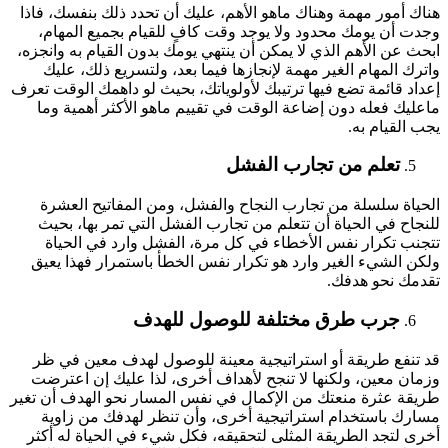
هناك أمور مهمة وهناك ماهو الأهم، عليك أن تحدد ذلك بنفسك، فاذا
وجدت أن يومك محدود ولا يوجد وقت كافٍ للقيام بجميع المهام،
ابحث عن الأهم الذي لا يمكن أن ينتهي يومك بدون القيام به وانجزه،
واترك المهام الغير مهمة لإنجازها فيما بعد، ولتسريع ذلك، عليك
إعداد قائمة تضع فيها ترتيبك لأولوياتك، بحيث لو داهمك الوقت تعرف
ماعليك فعله دون إضاعة الوقت في تقييم ماهو الأكثر أهمية وما
يجب القيام به.
تعلم من تجارب الفشل
الحياة سلسلة من تجارب النجاح والفشل، ومن المفاتيح العشرة
للنجاح في الحياة أن تتعلم من تجارب الفشل التي تمر بها، بحيث
تتجنب تكرار نفس الأخطاء في كل مرة، الفشل وارد في الحياة
ولكن الشيء الغير وارد هو تكرار نفس الخطأ باستمرار فهذا يعيق
تقدمك نحو هدفك.
جرب طرق مختلفة للوصول للهدف
قد تنفع طريقة أو استراتيجية معينة للوصول لهدف معين في ظر
وزمان معين، ولكنها لا تنجح لأهداف أخرى، لذا عليك إن اعترضت
طريقة عثرة منعتك من الإكمال في نفس المسار نحو الهدف أن تغير
مسارك باستخدام استراتيجية أخرى، وأن تنظر لهدفك من زاوية
أخرى لتجد الطريقة المثلى لتحقيقه، فكل شيء في الحياة له أكثر