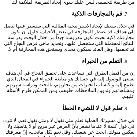
من طريقة لتحقيقه، ليس عليك سوى إيجاد الطريقة الملائمة لك.
قم بالمجازفات الذكية
في خلال سعيك لإيجاد الاستراتيجية المثالية التي ستسير عليها لتصل
إلى هدفك، قد تضطر للمجازفة في بعض الأحيان، حاول أن تكون
مجازفتك ذكية بحيث تكون مدروسة جيداً من خلال البحث ودراسة
النتائج المحتملة التي ستحصل عليها، وتحديد ماهي فرص النجاح التي
قد تحققها، وهل العائد سيكون مجدي ويستحق هذه المجازفة أم لا.
التعلم من الخبراء
إن من أفضل الطرق التي تساعدك على تحقيق النجاح في أي هدف
تسعى للوصول إليه في حساتك هو متابعة الخبراء في المجال الذي
تطمح إليه واكتساب الخبرات من تجاربهم، بالبحث ودراسة سيرتهم
ومشاهدتهم وتدوين الملاحظات حلوهم، ومن الممكن طرح الأسئلة
عليهم.
تعلم قول لا للشيء الخطأ
في خلال مسيرتك العملية تعلم متى تقول لا ومتى تقول نعم، لا تتردد
في قول كلمة لا عندما تشعر بأنّ العرض غير مريح أو لا يناسبك ولا
يعكس ميولك، ابحث عن شغفك، وقل نعم لكل ماتحب، إنّ معرفتك