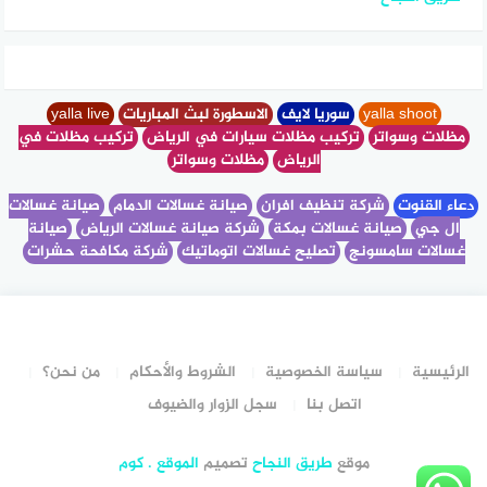
yalla shoot
سوريا لايف
الاسطورة لبث المباريات
yalla live
مظلات وسواتر
تركيب مظلات سيارات في الرياض
تركيب مظلات في
الرياض
مظلات وسواتر
دعاء القنوت
شركة تنظيف افران
صيانة غسالات الدمام
صيانة غسالات
ال جي
صيانة غسالات بمكة
شركة صيانة غسالات الرياض
صيانة
غسالات سامسونج
تصليح غسالات اتوماتيك
شركة مكافحة حشرات
الرئيسية
سياسة الخصوصية
الشروط والأحكام
من نحن؟
اتصل بنا
سجل الزوار والضيوف
موقع
طريق النجاح
تصميم
الموقع . كوم