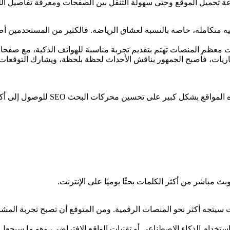
عة تحميل الموقع وحتى سهولة التنقل بين الصفحات ومعرفة تفاصيل اللق
يه متكاملة، خاصة بالنسبة لعشاق الرياضة. فالكثير من المستخدمين 
بحت معظم المنصات تهتم بتقديم تجربة مناسبة للهواتف الذكية، مع ص
اريات، فأصبح الجمهور يناقش الأحداث لحظة بلحظة، ويشارك التوقعات وا
لى تحسين محركات البحث SEO للوصول إلى أكبر عدد ممكن من الزوار.
 مباشر من أكثر الكلمات بحثًا يوميًا على الإنترنت.
سيتجه أكثر نحو المنصات الرقمية. ومن المتوقع أن تصبح تجربة المشاهد
 باستخدام الذكاء الاصطناعي أو تقنيات الواقع الافتراضي، وهو ما سيجع