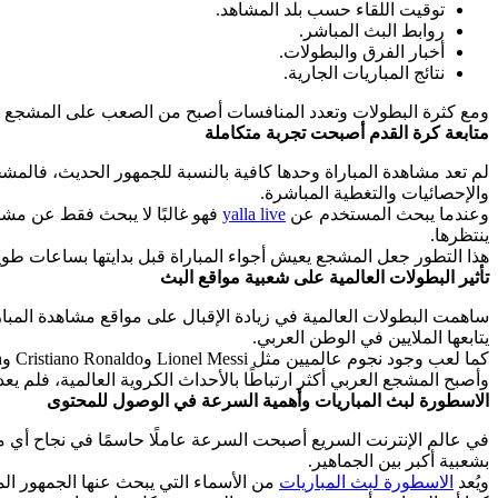
توقيت اللقاء حسب بلد المشاهد.
روابط البث المباشر.
أخبار الفرق والبطولات.
نتائج المباريات الجارية.
ومع كثرة البطولات وتعدد المنافسات أصبح من الصعب على المشجع متا
متابعة كرة القدم أصبحت تجربة متكاملة
لم تعد مشاهدة المباراة وحدها كافية بالنسبة للجمهور الحديث، فالمشج
والإحصائيات والتغطية المباشرة.
وعندما يبحث المستخدم عن
yalla live
فهو غالبًا لا يبحث فقط عن مشاهد
ينتظرها.
هذا التطور جعل المشجع يعيش أجواء المباراة قبل بدايتها بساعات طويلة
تأثير البطولات العالمية على شعبية مواقع البث
يتابعها الملايين في الوطن العربي.
كما لعب وجود نجوم عالميين مثل Lionel Messi وCristiano Ronaldo وMohamed Salah دورًا كبيرًا في رفع معدلات المشاهدة والبحث اليومي عن المباريات والأخبار الرياضية.
وأصبح المشجع العربي أكثر ارتباطًا بالأحداث الكروية العالمية، فلم يع
الاسطورة لبث المباريات وأهمية السرعة في الوصول للمحتوى
في عالم الإنترنت السريع أصبحت السرعة عاملًا حاسمًا في نجاح أي من
بشعبية أكبر بين الجماهير.
ويُعد
الاسطورة لبث المباريات
من الأسماء التي يبحث عنها الجمهور ال