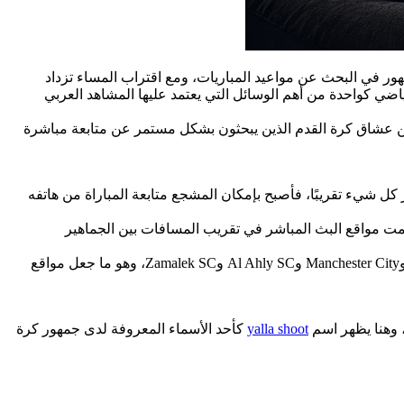
هور في البحث عن مواعيد المباريات، ومع اقتراب المساء تزداد
اضي كواحدة من أهم الوسائل التي يعتمد عليها المشاهد العربي
 بين عشاق كرة القدم الذين يبحثون بشكل مستمر عن متابعة مباشرة
كل شيء تقريبًا، فأصبح بإمكان المشجع متابعة المباراة من هاتفه
ساهمت مواقع البث المباشر في تقريب المسافات بين الجماهير
ومع ازدياد شعبية البطولات الأوروبية والعربية أصبحت الجماهير تتابع باستمرار مباريات أندية كبرى مثل Real Madrid وBarcelona وLiverpool وManchester City وAl Ahly SC وZamalek SC، وهو ما جعل مواقع
، وهنا يظهر اسم
yalla shoot
كأحد الأسماء المعروفة لدى جمهور كرة