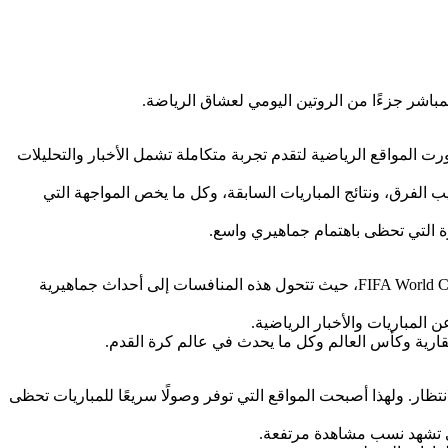
اشر جزءًا من الروتين اليومي لعشاق الرياضة.
رت المواقع الرياضية لتقدم تجربة متكاملة تشمل الأخبار والتحليلات
يب الفرق، ونتائج المباريات السابقة، وكل ما يخص المواجهة التي
يرة التي تحظى باهتمام جماهيري واسع.
ساهمت البطولات العالمية في زيادة الإقبال على مواقع مشاهدة المباريات بشكل كبير، خصوصًا بطولات مثل UEFA Champions League وFIFA World Cup، حيث تتحول هذه المنافسات إلى أحداث جماهيرية
ت القارية وكأس العالم وكل ما يحدث في عالم كرة القدم.
ظار. ولهذا أصبحت المواقع التي توفر وصولًا سريعًا للمباريات تحظى
تي تشهد نسب مشاهدة مرتفعة.