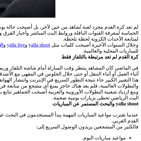
لم تعد كرة القدم مجرد لعبة تُشاهد من حين لآخر، بل أصبحت حالة يوم
الحماسة لمعرفة القنوات الناقلة وروابط البث المباشر وأخبار الفرق 
لمتابعة الأحداث الكروية لحظة بلحظة.
وخلال السنوات الأخيرة أصبحت كلمات مثل
yalla shoot
و
yalla live
و
ال
للمباريات المحلية والعالمية.
كرة القدم لم تعد مرتبطة بالتلفاز فقط
في الماضي كان المشاهد ينتظر وقت المباراة أمام شاشة التلفاز وربما 
أثناء العمل أو أثناء التنقل أو حتى خلال الجلوس في المقهى مع الأصدقا
هذا التغيير الكبير جاء نتيجة التطور السريع في الإنترنت وانتشار ال
والبطولات العالمية، فلم يعد هناك حاجز يمنع أي مشجع من متابعة فري
البث الرياضي تحظى بزيارات يومية ضخمة.
yalla shoot والبحث المستمر عن المباريات
عندما تقترب مواعيد المباريات المهمة يبدأ المستخدمون في البحث عن
القدم العربي.
فالكثير من المشجعين يريدون الوصول السريع إلى:
مواعيد مباريات اليوم.