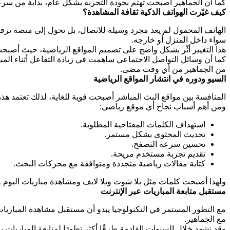
كما أن الجماهير أصبحت تهتم بجودة التجربة بشكل عام، بداية من سر
كيف غيّرت الهواتف الذكية ثقافة المشاهدة؟
الهاتف المحمول لم يعد مجرد وسيلة للاتصال، بل تحول إلى منصة ترف
سواء داخل المنزل أو خارجه.
هذا التغيير أثّر بشكل واضح على تصميم المواقع الرياضية، حيث أص
كما أن وسائل التواصل الاجتماعي ساهمت في زيادة التفاعل أثناء المب
من الجماهير من أي وقت مضى.
السيو ودوره في انتشار المواقع الرياضية
المنافسة بين مواقع البث المباشر أصبحت قوية للغاية، لذلك تعتمد هذه المواقع بشكل كبير ع
ومن أهم أسباب نجاح أي موقع رياضي:
استهداف الكلمات المفتاحية المطلوبة.
تحديث المحتوى بشكل مستمر.
تحسين سرعة التصفح.
تقديم تجربة مستخدم مريحة.
كتابة مقالات رياضية متجددة ومتوافقة مع محركات البحث.
ولهذا أصبحت كلمات مثل يلا شوت ويلا لايف ومشاهدة مباريات اليوم وبث
مستقبل متابعة المباريات عبر الإنترنت
مع التطور المستمر في التكنولوجيا يبدو أن مستقبل مشاهدة المباريات 
مع الجماهير.
وقد نشهد خلال السنوات القادمة طرقًا أكثر تطورًا لمتابعة المباريات