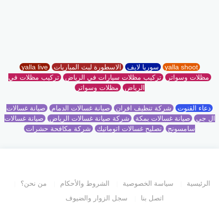
yalla shoot
سوريا لايف
الاسطورة لبث المباريات
yalla live
مظلات وسواتر
تركيب مظلات سيارات في الرياض
تركيب مظلات في
الرياض
مظلات وسواتر
دعاء القنوت
شركة تنظيف افران
صيانة غسالات الدمام
صيانة غسالات
ال جي
صيانة غسالات بمكة
شركة صيانة غسالات الرياض
صيانة غسالات
سامسونج
تصليح غسالات اتوماتيك
شركة مكافحة حشرات
الرئيسية
سياسة الخصوصية
الشروط والأحكام
من نحن؟
اتصل بنا
سجل الزوار والضيوف