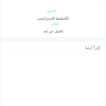
السابق
التَّخطيط الاستراتيجي
التالي
العمل عن بُعد
إقرأ أيضا