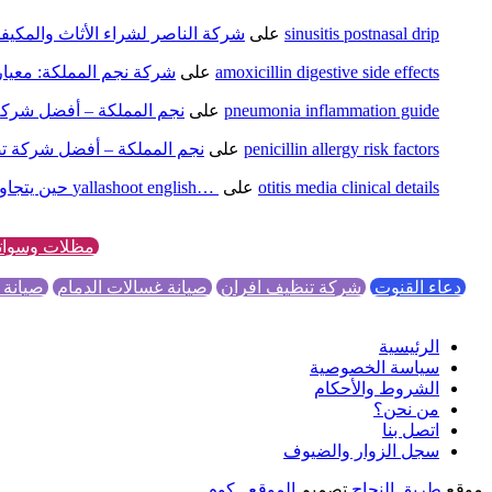
sinusitis postnasal drip
على
شركة الناصر لشراء الأثاث والمكيف
amoxicillin digestive side effects
على
شركة نجم المملكة: معيار 
pneumonia inflammation guide
على
نجم المملكة – أفضل شركة 
penicillin allergy risk factors
على
نجم المملكة – أفضل شركة تص
otitis media clinical details
على
yallashoot english… ‎ حين يتجاوز يلا شوت حدود اللغة
مظلات وسوات
دعاء القنوت
شركة تنظيف افران
صيانة غسالات الدمام
صيانة 
الرئيسية
سياسة الخصوصية
الشروط والأحكام
من نحن؟
اتصل بنا
سجل الزوار والضيوف
موقع
طريق النجاح
تصميم
الموقع . كوم