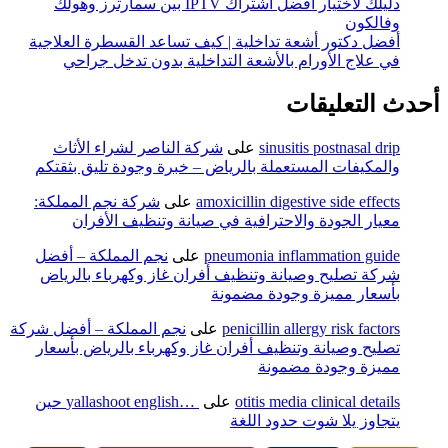
دليلك لاختيار أفضل اشتراك IPTV بين سمارترز وهولك
وفالكون
أفضل دكتور أشعة تداخلية | كيف تساعد القسطرة العلاجية
في علاج الأورام بالأشعة التداخلية بدون تدخل جراحي
أحدث التعليقات
sinusitis postnasal drip
على
شركة الناصر لشراء الأثاث
والمكيفات المستعملة بالرياض – خبرة وجودة تليق بثقتكم
amoxicillin digestive side effects
على
شركة نجم المملكة:
معيار الجودة والاحترافية في صيانة وتنظيف الأفران
pneumonia inflammation guide
على
نجم المملكة – أفضل
شركة تصليح وصيانة وتنظيف أفران غاز وكهرباء بالرياض
بأسعار مميزة وجودة مضمونة
penicillin allergy risk factors
على
نجم المملكة – أفضل شركة
تصليح وصيانة وتنظيف أفران غاز وكهرباء بالرياض بأسعار
مميزة وجودة مضمونة
otitis media clinical details
على
yallashoot english… ‎ حين
يتجاوز يلا شوت حدود اللغة