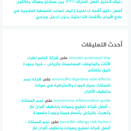
دليلك لاختيار أفضل اشتراك IPTV بين سمارترز وهولك وفالكون
أفضل دكتور أشعة تداخلية | كيف تساعد القسطرة العلاجية في
علاج الأورام بالأشعة التداخلية بدون تدخل جراحي
أحدث التعليقات
sinusitis postnasal drip
على
شركة الناصر لشراء
الأثاث والمكيفات المستعملة بالرياض – خبرة وجودة
تليق بثقتكم
amoxicillin digestive side effects
على
شركة نجم
المملكة: معيار الجودة والاحترافية في صيانة
وتنظيف الأفران
pneumonia inflammation guide
على
نجم المملكة
– أفضل شركة تصليح وصيانة وتنظيف أفران غاز
وكهرباء بالرياض بأسعار مميزة وجودة مضمونة
penicillin allergy risk factors
على
نجم المملكة –
أفضل شركة تصليح وصيانة وتنظيف أفران غاز