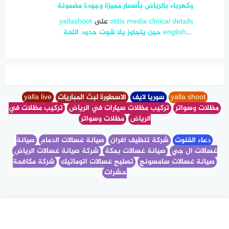
وكهرباء بالرياض بأسعار مميزة وجودة مضمونة
otitis media clinical details
على
yallashoot
english… ‎ حين يتجاوز يلا شوت حدود اللغة
yalla shoot
سوريا لايف
الاسطورة لبث المباريات
yalla live
مظلات وسواتر
تركيب مظلات سيارات في الرياض
تركيب مظلات في
الرياض
مظلات وسواتر
دعاء القنوت
شركة تنظيف افران
صيانة غسالات الدمام
صيانة
غسالات ال جي
صيانة غسالات بمكة
شركة صيانة غسالات الرياض
صيانة غسالات سامسونج
تصليح غسالات اتوماتيك
شركة مكافحة
حشرات