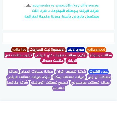
augmentin vs amoxicillin key differences
على
شركة البركة: وجهتك الموثوقة لـ شراء اثاث
مستعمل بالرياض بأسعار مجزية وخدمة احترافية
yalla shoot
سوريا لايف
الاسطورة لبث المباريات
yalla live
مظلات وسواتر
تركيب مظلات سيارات في الرياض
تركيب مظلات في
الرياض
مظلات وسواتر
دعاء القنوت
شركة تنظيف افران
صيانة غسالات الدمام
صيانة
غسالات ال جي
صيانة غسالات بمكة
شركة صيانة غسالات الرياض
صيانة غسالات سامسونج
تصليح غسالات اتوماتيك
شركة مكافحة
حشرات