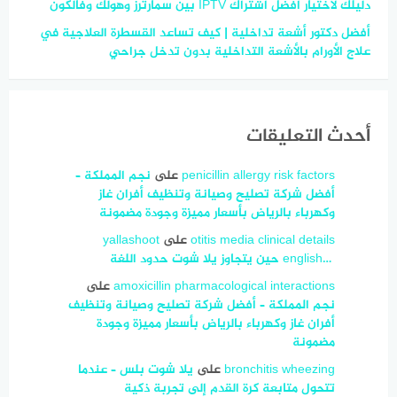
دليلك لاختيار أفضل اشتراك IPTV بين سمارترز وهولك وفالكون
أفضل دكتور أشعة تداخلية | كيف تساعد القسطرة العلاجية في
علاج الأورام بالأشعة التداخلية بدون تدخل جراحي
أحدث التعليقات
penicillin allergy risk factors
على
نجم المملكة –
أفضل شركة تصليح وصيانة وتنظيف أفران غاز
وكهرباء بالرياض بأسعار مميزة وجودة مضمونة
otitis media clinical details
على
yallashoot
english… ‎ حين يتجاوز يلا شوت حدود اللغة
amoxicillin pharmacological interactions
على
نجم المملكة – أفضل شركة تصليح وصيانة وتنظيف
أفران غاز وكهرباء بالرياض بأسعار مميزة وجودة
مضمونة
bronchitis wheezing
على
يلا شوت بلس – عندما
تتحول متابعة كرة القدم إلى تجربة ذكية