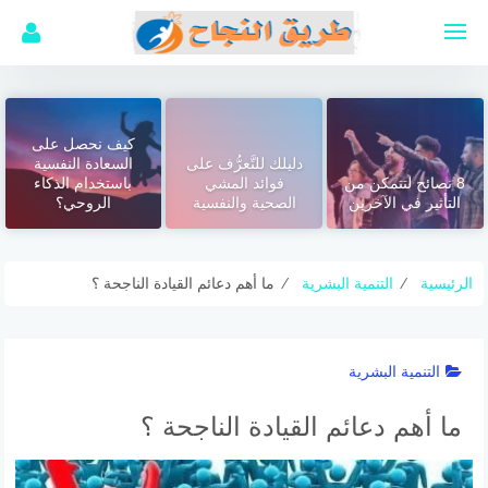
لتجاوز
لى
لمحتوى
كيف نحصل على
دليلك للتَّعرُّف على
السعادة النفسية
8 نصائح لتتمكن من
فوائد المشي
باستخدام الذكاء
التأثير في الآخرين
الصحية والنفسية
الروحي؟
الرئيسية
⁄
التنمية البشرية
⁄
ما أهم دعائم القيادة الناجحة ؟
التنمية البشرية
ما أهم دعائم القيادة الناجحة ؟