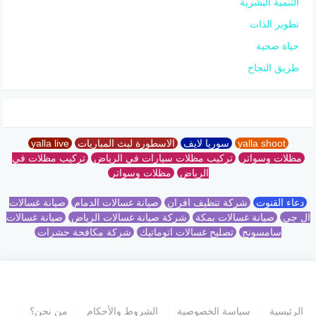
التنمية البشرية
تطوير الذات
حياة صحية
طريق النجاح
yalla shoot
سوريا لايف
الاسطورة لبث المباريات
yalla live
مظلات وسواتر
تركيب مظلات سيارات في الرياض
تركيب مظلات في
الرياض
مظلات وسواتر
دعاء القنوت
شركة تنظيف افران
صيانة غسالات الدمام
صيانة غسالات
ال جي
صيانة غسالات بمكة
شركة صيانة غسالات الرياض
صيانة غسالات
سامسونج
تصليح غسالات اتوماتيك
شركة مكافحة حشرات
الرئيسية
سياسة الخصوصية
الشروط والأحكام
من نحن؟