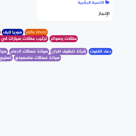
التنمية البشرية
الإنجاز
yalla shoot
سوريا لايف
ا
مظلات وسواتر
تركيب مظلات سيارات في 
دعاء القنوت
شركة تنظيف افران
صيانة غسالات الدمام
صيان
صيانة غسالات سامسونج
تصليح 