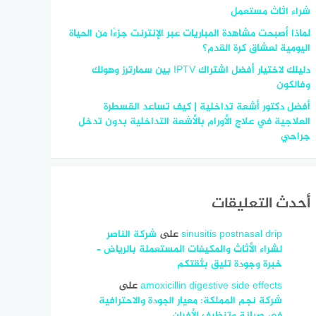
شراء اثاث مستعمل
لماذا أصبحت مشاهدة المباريات عبر الإنترنت جزءًا من الحياة
اليومية لعشاق كرة القدم؟
دليلك لاختيار أفضل اشتراك IPTV بين سمارترز وهولك
وفالكون
أفضل دكتور أشعة تداخلية | كيف تساعد القسطرة
العلاجية في علاج الأورام بالأشعة التداخلية بدون تدخل
جراحي
أحدث التعليقات
sinusitis postnasal drip
على
شركة الناصر
لشراء الأثاث والمكيفات المستعملة بالرياض –
خبرة وجودة تليق بثقتكم
amoxicillin digestive side effects
على
شركة نجم المملكة: معيار الجودة والاحترافية
في صيانة وتنظيف الأفران