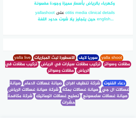
وكهرباء بالرياض بأسعار مميزة وجودة مضمونة
otitis media clinical details
على
yallashoot
english… ‎ حين يتجاوز يلا شوت حدود اللغة
yalla shoot
سوريا لايف
الاسطورة لبث المباريات
yalla live
مظلات وسواتر
تركيب مظلات سيارات في الرياض
تركيب مظلات في
الرياض
مظلات وسواتر
دعاء القنوت
شركة تنظيف افران
صيانة غسالات الدمام
صيانة
غسالات ال جي
صيانة غسالات بمكة
شركة صيانة غسالات الرياض
صيانة غسالات سامسونج
تصليح غسالات اتوماتيك
شركة مكافحة
حشرات