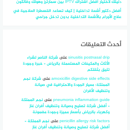
دليلك لاختيار أفضل اشتراك IPTV بين سمارترز وهولك وفالكون
أفضل دكتور أشعة تداخلية | كيف تساعد القسطرة العلاجية في
علاج الأورام بالأشعة التداخلية بدون تدخل جراحي
أحدث التعليقات
sinusitis postnasal drip
على
شركة الناصر لشراء
الأثاث والمكيفات المستعملة بالرياض – خبرة وجودة
تليق بثقتكم
amoxicillin digestive side effects
على
شركة نجم
المملكة: معيار الجودة والاحترافية في صيانة
وتنظيف الأفران
pneumonia inflammation guide
على
نجم المملكة
– أفضل شركة تصليح وصيانة وتنظيف أفران غاز
وكهرباء بالرياض بأسعار مميزة وجودة مضمونة
penicillin allergy risk factors
على
نجم المملكة –
أفضل شركة تصليح وصيانة وتنظيف أفران غاز