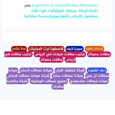
augmentin vs amoxicillin key differences
على
شركة البركة: وجهتك الموثوقة لـ شراء اثاث
مستعمل بالرياض بأسعار مجزية وخدمة احترافية
yalla shoot
سوريا لايف
الاسطورة لبث المباريات
yalla live
مظلات وسواتر
تركيب مظلات سيارات في الرياض
تركيب مظلات في
الرياض
مظلات وسواتر
دعاء القنوت
شركة تنظيف افران
صيانة غسالات الدمام
صيانة
غسالات ال جي
صيانة غسالات بمكة
شركة صيانة غسالات الرياض
صيانة غسالات سامسونج
تصليح غسالات اتوماتيك
شركة مكافحة
حشرات