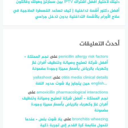
دليلك لاختيار أفضل اشتراك IPTV بين سمارترز وهولك وفالكون
أفضل دكتور أشعة تداخلية | كيف تساعد القسطرة العلاجية في
علاج الأورام بالأشعة التداخلية بدون تدخل جراحي
أحدث التعليقات
penicillin allergy risk factors
على
نجم المملكة –
أفضل شركة تصليح وصيانة وتنظيف أفران غاز
وكهرباء بالرياض بأسعار مميزة وجودة مضمونة
otitis media clinical details
على
yallashoot
english… ‎ حين يتجاوز يلا شوت حدود اللغة
amoxicillin pharmacological interactions
على
نجم المملكة – أفضل شركة تصليح وصيانة وتنظيف
أفران غاز وكهرباء بالرياض بأسعار مميزة وجودة
مضمونة
bronchitis wheezing
على
يلا شوت بلس – عندما
تتحول متابعة كرة القدم إلى تجربة ذكية