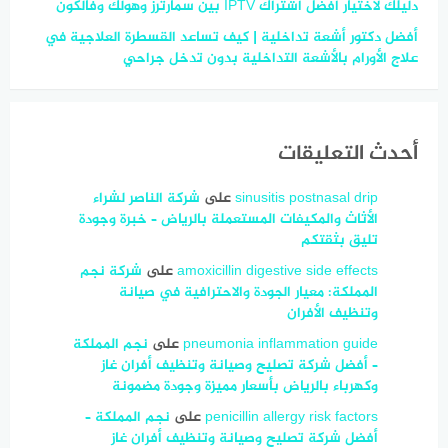
دليلك لاختيار أفضل اشتراك IPTV بين سمارترز وهولك وفالكون
أفضل دكتور أشعة تداخلية | كيف تساعد القسطرة العلاجية في
علاج الأورام بالأشعة التداخلية بدون تدخل جراحي
أحدث التعليقات
sinusitis postnasal drip
على
شركة الناصر لشراء
الأثاث والمكيفات المستعملة بالرياض – خبرة وجودة
تليق بثقتكم
amoxicillin digestive side effects
على
شركة نجم
المملكة: معيار الجودة والاحترافية في صيانة
وتنظيف الأفران
pneumonia inflammation guide
على
نجم المملكة
– أفضل شركة تصليح وصيانة وتنظيف أفران غاز
وكهرباء بالرياض بأسعار مميزة وجودة مضمونة
penicillin allergy risk factors
على
نجم المملكة –
أفضل شركة تصليح وصيانة وتنظيف أفران غاز