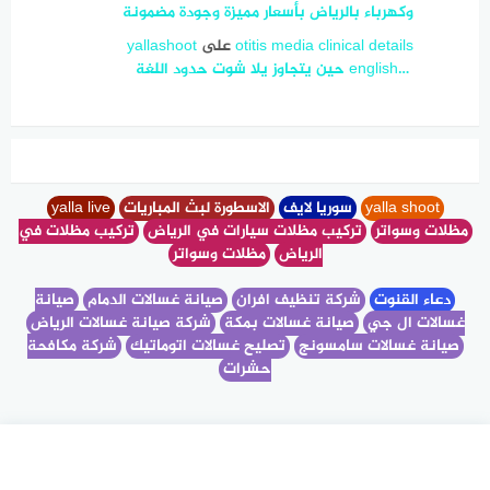
وكهرباء بالرياض بأسعار مميزة وجودة مضمونة
otitis media clinical details
على
yallashoot
english… ‎ حين يتجاوز يلا شوت حدود اللغة
yalla shoot
سوريا لايف
الاسطورة لبث المباريات
yalla live
مظلات وسواتر
تركيب مظلات سيارات في الرياض
تركيب مظلات في
الرياض
مظلات وسواتر
دعاء القنوت
شركة تنظيف افران
صيانة غسالات الدمام
صيانة
غسالات ال جي
صيانة غسالات بمكة
شركة صيانة غسالات الرياض
صيانة غسالات سامسونج
تصليح غسالات اتوماتيك
شركة مكافحة
حشرات