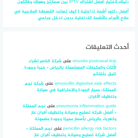
دليلك لاختيار أفضل اشتراك IPTV بين سمارترز وهولك وفالكون
أفضل دكتور أشعة تداخلية | كيف تساعد القسطرة العلاجية في
علاج الأورام بالأشعة التداخلية بدون تدخل جراحي
أحدث التعليقات
sinusitis postnasal drip
على
شركة الناصر لشراء
الأثاث والمكيفات المستعملة بالرياض – خبرة وجودة
تليق بثقتكم
amoxicillin digestive side effects
على
شركة نجم
المملكة: معيار الجودة والاحترافية في صيانة
وتنظيف الأفران
pneumonia inflammation guide
على
نجم المملكة
– أفضل شركة تصليح وصيانة وتنظيف أفران غاز
وكهرباء بالرياض بأسعار مميزة وجودة مضمونة
penicillin allergy risk factors
على
نجم المملكة –
أفضل شركة تصليح وصيانة وتنظيف أفران غاز