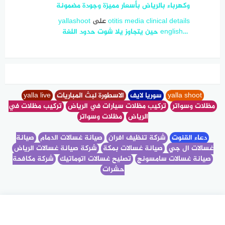
وكهرباء بالرياض بأسعار مميزة وجودة مضمونة
otitis media clinical details
على
yallashoot
english… ‎ حين يتجاوز يلا شوت حدود اللغة
yalla shoot
سوريا لايف
الاسطورة لبث المباريات
yalla live
مظلات وسواتر
تركيب مظلات سيارات في الرياض
تركيب مظلات في
الرياض
مظلات وسواتر
دعاء القنوت
شركة تنظيف افران
صيانة غسالات الدمام
صيانة
غسالات ال جي
صيانة غسالات بمكة
شركة صيانة غسالات الرياض
صيانة غسالات سامسونج
تصليح غسالات اتوماتيك
شركة مكافحة
حشرات