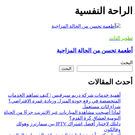
الراحة النفسية
تطوير الذات
أطعمة تحسن من الحالة المزاجية
البحث
البحث
أحدث المقالات
أهمية خدمات شركة دريم سيرفيس | كيف تساهم الخدمات
المتخصصة في رفع جودة المنزل وزيادة عمره الافتراضي؟
شراء اثاث مستعمل
لماذا أصبحت مشاهدة المباريات عبر الإنترنت جزءًا من الحياة
اليومية لعشاق كرة القدم؟
دليلك لاختيار أفضل اشتراك IPTV بين سمارترز وهولك
وفالكون