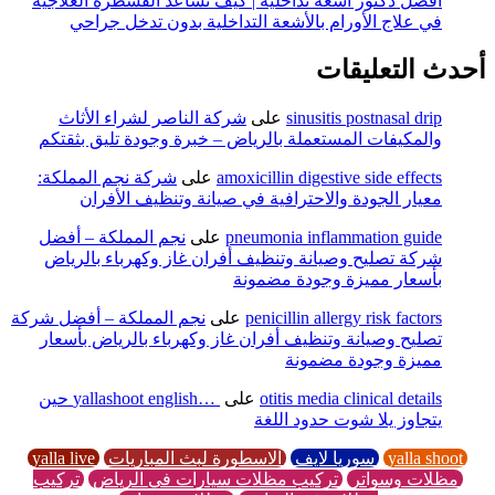
أفضل دكتور أشعة تداخلية | كيف تساعد القسطرة العلاجية
في علاج الأورام بالأشعة التداخلية بدون تدخل جراحي
أحدث التعليقات
sinusitis postnasal drip
على
شركة الناصر لشراء الأثاث
والمكيفات المستعملة بالرياض – خبرة وجودة تليق بثقتكم
amoxicillin digestive side effects
على
شركة نجم المملكة:
معيار الجودة والاحترافية في صيانة وتنظيف الأفران
pneumonia inflammation guide
على
نجم المملكة – أفضل
شركة تصليح وصيانة وتنظيف أفران غاز وكهرباء بالرياض
بأسعار مميزة وجودة مضمونة
penicillin allergy risk factors
على
نجم المملكة – أفضل شركة
تصليح وصيانة وتنظيف أفران غاز وكهرباء بالرياض بأسعار
مميزة وجودة مضمونة
otitis media clinical details
على
yallashoot english… ‎ حين
يتجاوز يلا شوت حدود اللغة
yalla shoot
سوريا لايف
الاسطورة لبث المباريات
yalla live
مظلات وسواتر
تركيب مظلات سيارات في الرياض
تركيب