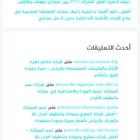
دليلك لاختيار أفضل اشتراك IPTV بين سمارترز وهولك وفالكون
أفضل دكتور أشعة تداخلية | كيف تساعد القسطرة العلاجية في
علاج الأورام بالأشعة التداخلية بدون تدخل جراحي
أحدث التعليقات
sinusitis postnasal drip
على
شركة الناصر لشراء
الأثاث والمكيفات المستعملة بالرياض – خبرة وجودة
تليق بثقتكم
amoxicillin digestive side effects
على
شركة نجم
المملكة: معيار الجودة والاحترافية في صيانة
وتنظيف الأفران
pneumonia inflammation guide
على
نجم المملكة
– أفضل شركة تصليح وصيانة وتنظيف أفران غاز
وكهرباء بالرياض بأسعار مميزة وجودة مضمونة
penicillin allergy risk factors
على
نجم المملكة –
أفضل شركة تصليح وصيانة وتنظيف أفران غاز