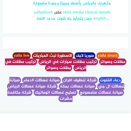
وكهرباء بالرياض بأسعار مميزة وجودة مضمونة
otitis media clinical details
على
yallashoot
english… ‎ حين يتجاوز يلا شوت حدود اللغة
yalla shoot
سوريا لايف
الاسطورة لبث المباريات
yalla live
مظلات وسواتر
تركيب مظلات سيارات في الرياض
تركيب مظلات في
الرياض
مظلات وسواتر
دعاء القنوت
شركة تنظيف افران
صيانة غسالات الدمام
صيانة
غسالات ال جي
صيانة غسالات بمكة
شركة صيانة غسالات الرياض
صيانة غسالات سامسونج
تصليح غسالات اتوماتيك
شركة مكافحة
حشرات